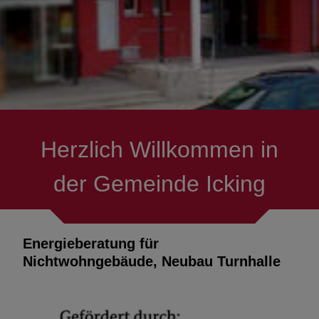
Presse/Messenger
Ver- & Entsorgung
Bauen
Projekte & Themen
Herzlich Willkommen in
Feuerwehren
der Gemeinde Icking
Fördermöglichkeiten
Energieberatung für
Nichtwohngebäude, Neubau Turnhalle