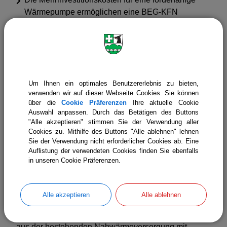
Wärmepumpe ermöglichen eine BEG-KFN
Förderung in Höhe von 120.000 € (ohne QNG). Die
Förderung deckt den zusätzlichen Mehraufwand der
zusätzlichen Anlagentechnik (Wärmepumpe + PV)
bei einer Amortisationszeit von 28 Jahren
vermutlich nicht.
Um Ihnen ein optimales Benutzererlebnis zu bieten,
Die Mehrinvestitionskosten für eine förderfähige
verwenden wir auf dieser Webseite Cookies. Sie können
Wärmepumpe und einer
über die
Cookie Präferenzen
Ihre aktuelle Cookie
Nachhaltigkeitszertifizierung nach QNG
Auswahl anpassen. Durch das Betätigen des Buttons
ermöglichen eine BEG-Förderung in Höhe von
"Alle akzeptieren" stimmen Sie der Verwendung aller
Cookies zu. Mithilfe des Buttons "Alle ablehnen" lehnen
320.000 € (mit QNG). Die Förderung deckt sich bei
Sie der Verwendung nicht erforderlicher Cookies ab. Eine
den geschätzten Zusatzkosten von 150.000 € bei
Auflistung der verwendeten Cookies finden Sie ebenfalls
einer Amortisationszeit von 19 Jahren.
in unseren Cookie Präferenzen.
Die Rendite der PV-Anlage sollte positiver sein als
dargestellt, da der Nutzerstrom nicht berücksichtigt
ist in der Berechnung.
Alle akzeptieren
Alle ablehnen
Unter Berücksichtigung des aktuellen Wärmepreises
aus der bestehenden Nahwärmeversorgung mit