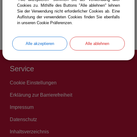
Cookies zu. Mithilfe des Buttons "Alle ablehnen" lehnen
Gemeinde Icking
Bürgerservice
Sie der Verwendung nicht erforderlicher Cookies ab. Eine
Projekte & Themen
Auflistung der verwendeten Cookies finden Sie ebenfalls
Bay. Förderprogramm Breitbandausbau
in unseren Cookie Präferenzen.
Ergebnis der Bedarfsermittlung
Alle akzeptieren
Alle ablehnen
Service
Cookie Einstellungen
Erklärung zur Barrierefreiheit
Impressum
Datenschutz
Inhaltsverzeichnis