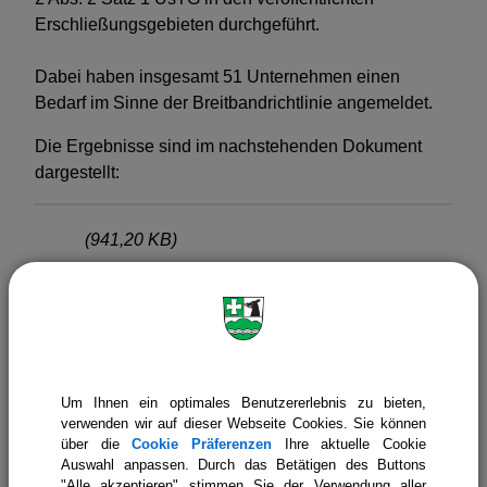
Nichtwohngebäude, Neubau
Erschließungsgebieten durchgeführt.
Turnhalle
Dabei haben insgesamt 51 Unternehmen einen
Bedarf im Sinne der Breitbandrichtlinie angemeldet.
Vorsorge für Krisen und Katastrophen
Die Ergebnisse sind im nachstehenden Dokument
Seismische Messungen
dargestellt:
(941,20 KB)
Ergebnis der
Bedarfsermittlung.pdf
Um Ihnen ein optimales Benutzererlebnis zu bieten,
verwenden wir auf dieser Webseite Cookies. Sie können
über die
Cookie Präferenzen
Ihre aktuelle Cookie
Auswahl anpassen. Durch das Betätigen des Buttons
"Alle akzeptieren" stimmen Sie der Verwendung aller