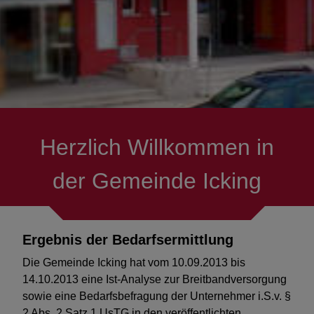
Energiewende
Oberflächenentwässerung
Kommunale Wärmeplanung
Herzlich Willkommen in
Verkehrskonzept
der Gemeinde Icking
Bay. Förderprogramm
Breitbandausbau
Ergebnis der Bedarfsermittlung
Austausch Beleuchtung in der
Die Gemeinde Icking hat vom 10.09.2013 bis
Grundschule Icking
14.10.2013 eine Ist-Analyse zur Breitbandversorgung
sowie eine Bedarfsbefragung der Unternehmer i.S.v. §
Energieberatung für
2 Abs. 2 Satz 1 UsTG in den veröffentlichten