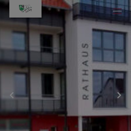
Projekte & Themen
Umrüstung Straßenbeleuchtung auf
LED
Wasserversorgung
Raumlufttechnik Schulen &
Kindertagesstätten