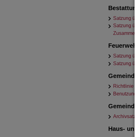
Bestattun
Satzung üb
Satzung üb
Zusammenh
Feuerweh
Satzung üb
Satzung üb
Gemeindl
Richtlinie
Benutzungs
Gemeinde
Archivsatz
Haus- un