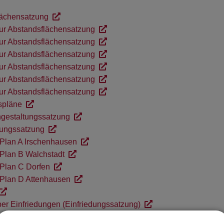
lächensatzung
ur Abstandsflächensatzung
ur Abstandsflächensatzung
ur Abstandsflächensatzung
ur Abstandsflächensatzung
ur Abstandsflächensatzung
ur Abstandsflächensatzung
spläne
ngestaltungssatzung
tungssatzung
 Plan A Irschenhausen
 Plan B Walchstadt
 Plan C Dorfen
 Plan D Attenhausen
er Einfriedungen (Einfriedungssatzung)
satzung