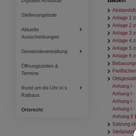
Bauen
Digitales Amtsblatt
Abstandsf
Stellenangebote
Anlage 1 z
Anlage 2 z
Aktuelle
Anlage 3 z
Ausschreibungen
Anlage 4 z
Anlage 5 z
Gemeindeverwaltung
Anlage 6 z
Bebauung
Öffnungszeiten &
Freifläche
Termine
Ortsgestal
Anhang I -
Rund um die Uhr in´s
Anhang I -
Rathaus
Anhang I -
Anhang I -
Ortsrecht
Anhang II
Satzung üb
Stellplatz