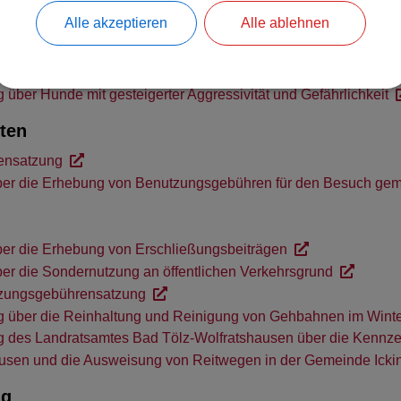
 über die zeitliche Beschränkung ruhestörender Haus- und Gar
Alle akzeptieren
Alle ablehnen
ber die Erhebung von Hundesteuer
 über Hunde mit gesteigerter Aggressivität und Gefährlichkeit
ten
ensatzung
ber die Erhebung von Benutzungsgebühren für den Besuch gem
er die Erhebung von Erschließungsbeiträgen
er die Sondernutzung an öffentlichen Verkehrsgrund
zungsgebührensatzung
 über die Reinhaltung und Reinigung von Gehbahnen im Winte
 des Landratsamtes Bad Tölz-Wolfratshausen über die Kennzei
usen und die Ausweisung von Reitwegen in der Gemeinde Icki
ng