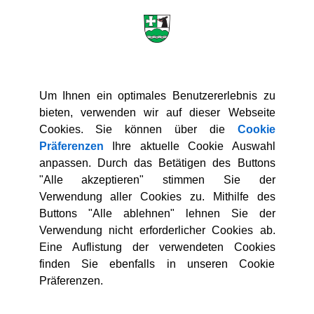
g
er die gemeindlichen Bestattungseinrichtungen
er die Erhebung von Gebühren für die Benutzung der gemeindli
ang stehende Amtshandlung der Gemeinde Icking
Um Ihnen ein optimales Benutzererlebnis zu
r
bieten, verwenden wir auf dieser Webseite
er die Feuerwehr der Gemeinde Icking (Feuerwehrsatzung)
Cookies. Sie können über die
Cookie
er Aufwendungs- und Kostenersatz für Einsätze und andere Le
Präferenzen
Ihre aktuelle Cookie Auswahl
anpassen. Durch das Betätigen des Buttons
iche Gebäude
"Alle akzeptieren" stimmen Sie der
Verwendung aller Cookies zu. Mithilfe des
 der Gemeinde Icking zur Nutzung gemeindlicher Räume durch Dr
Buttons "Alle ablehnen" lehnen Sie der
ordnung für die öffentliche Bücherei
Verwendung nicht erforderlicher Cookies ab.
archiv
Eine Auflistung der verwendeten Cookies
finden Sie ebenfalls in unseren Cookie
ung der Gemeinde Icking
Präferenzen.
d Garten