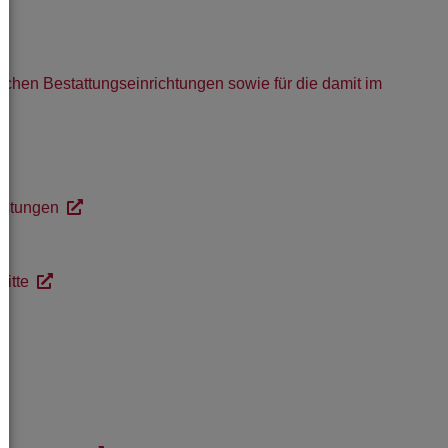
chen Bestattungseinrichtungen sowie für die damit im
istungen
itte