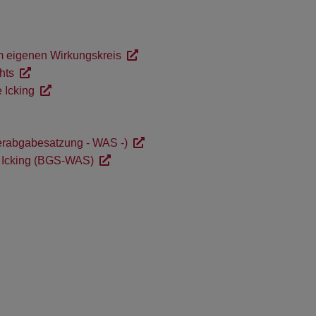
m eigenen Wirkungskreis
hts
 Icking
serabgabesatzung - WAS -)
 Icking (BGS-WAS)