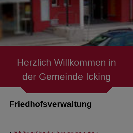
Gemeindeverwaltung
Öffnungszeiten & Termine
Rund um die Uhr in´s
Rathaus
Herzlich Willkommen in
Ortsrecht
der Gemeinde Icking
Friedhofsverwaltung
Erklärung über die Umschreibung eines