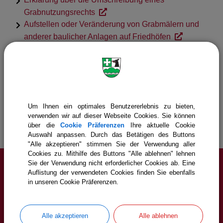
Grabnutzungsrechts
Aufstellen oder Veränderung von Grabmälern und
anderer baulicher Anlagen auf Friedhöfen
Gemeinde Icking
Gemeinde & Rathaus
Um Ihnen ein optimales Benutzererlebnis zu bieten,
verwenden wir auf dieser Webseite Cookies. Sie können
Rund um die Uhr in´s Rathaus
Friedhof
über die
Cookie Präferenzen
Ihre aktuelle Cookie
Auswahl anpassen. Durch das Betätigen des Buttons
"Alle akzeptieren" stimmen Sie der Verwendung aller
Cookies zu. Mithilfe des Buttons "Alle ablehnen" lehnen
Sie der Verwendung nicht erforderlicher Cookies ab. Eine
Auflistung der verwendeten Cookies finden Sie ebenfalls
Service
in unseren Cookie Präferenzen.
Cookie Einstellungen
Alle akzeptieren
Alle ablehnen
Erklärung zur Barrierefreiheit