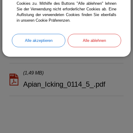
(Text und Zusammenstellung Claudia Roederstein)
Cookies zu. Mithilfe des Buttons "Alle ablehnen" lehnen
Sie der Verwendung nicht erforderlicher Cookies ab. Eine
Auflistung der verwendeten Cookies finden Sie ebenfalls
(78,96 KB)
in unseren Cookie Präferenzen.
Gemeinde_Apian_Info_070414
_3_.pdf
Alle akzeptieren
Alle ablehnen
(1,49 MB)
Apian_Icking_0114_5_.pdf