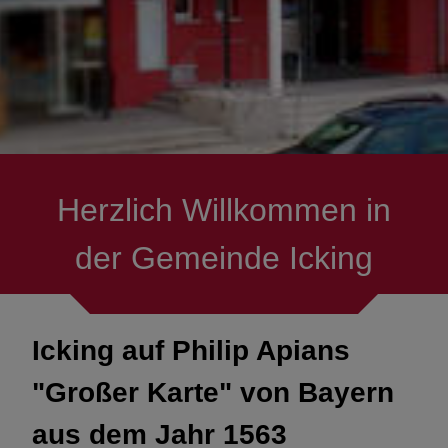
Geschichte
Die Bürgermeister seit 1870
Gemeindearchiv
Personenbezogene
Herzlich Willkommen in
Straßennamen
der Gemeinde Icking
Kriegsende+Neubeginn 1945
in Icking
Icking auf Philip Apians
"Großer Karte" von Bayern
aus dem Jahr 1563