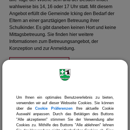
wahlweise bis 14, 16 oder 17 Uhr statt. Mit diesem
Angebot erfüllt die Gemeinde Icking den Bedarf der
Eltern an einer ganztägigen Betreuung ihrer
Schulkinder. Es gibt daneben keinen Hort und keine
Mittagsbetreuung. Sie finden hier weitere
Informationen zum Betreuungsangebot, der
Konzeption und zur Anmeldung.
Allgemeinde Konzeption
Betreuungsangebot
Anmeldung
Um Ihnen ein optimales Benutzererlebnis zu bieten,
verwenden wir auf dieser Webseite Cookies. Sie können
über die
Cookie Präferenzen
Ihre aktuelle Cookie
Auswahl anpassen. Durch das Betätigen des Buttons
"Alle akzeptieren" stimmen Sie der Verwendung aller
Gemeinde Icking
Leben in Icking
Cookies zu. Mithilfe des Buttons "Alle ablehnen" lehnen