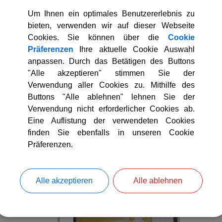
rbeit in den verschiedensten Bereichen in Icking.
Um Ihnen ein optimales Benutzererlebnis zu
ist hier der Ehrenamtskompass
Engagementkompass - Sozialwegw
bieten, verwenden wir auf dieser Webseite
ses auch informativ.
Cookies. Sie können über die
Cookie
Präferenzen
Ihre aktuelle Cookie Auswahl
anpassen. Durch das Betätigen des Buttons
"Alle akzeptieren" stimmen Sie der
Verwendung aller Cookies zu. Mithilfe des
Buttons "Alle ablehnen" lehnen Sie der
Verwendung nicht erforderlicher Cookies ab.
Eine Auflistung der verwendeten Cookies
genarbeit mit
Freiwilligenarbeit
Fr
finden Sie ebenfalls in unseren Cookie
Jugendlichen
Umwelt
S
Präferenzen.
Alle akzeptieren
Alle ablehnen