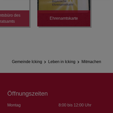
tsbüro des
Ehrenamtskarte
ratsamts
Gemeinde Icking
Leben in Icking
Mitmachen
Öffnungszeiten
Montag
8:00 bis 12:00 Uhr