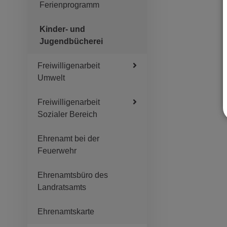
Ferienprogramm
Kinder- und
Jugendbücherei
Freiwilligenarbeit
Umwelt
Freiwilligenarbeit
Sozialer Bereich
Ehrenamt bei der
Feuerwehr
Ehrenamtsbüro des
Landratsamts
Ehrenamtskarte