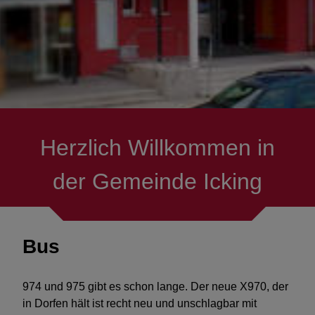
Vereine
Asylhilfe Icking
Senioren
Herzlich Willkommen in
Verkehr & Mobilität
der Gemeinde Icking
Mitmachen
Ausflüge & Ziele
Bus
Menschen mit Handicap
974 und 975 gibt es schon lange. Der neue X970, der
Hilfe in Notlagen
in Dorfen hält ist recht neu und unschlagbar mit