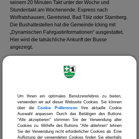
seinem 20 Minuten Takt unter der Woche und
Glaube & Kirche
Stundentakt am Wochenende. Express nach
Wolfratshausen, Geretsried, Bad Tölz oder Starnberg.
Die Bushaltestellen hat die Gemeinde Icking mit
„Dynamischen Fahrgastinformationen“ ausgestattet.
Hier wird die tatsächliche Ankunft der Busse
angezeigt.
Auf der Kartenansicht in der Fahrauskunft (
MVV
Fahrplanauskunft (mvv-muenchen.de)
sind die
Live-Standorte der Busse erkennbar, wenn man
entsprechend die Karte vergrößert.
Um Ihnen ein optimales Benutzererlebnis zu bieten,
verwenden wir auf dieser Webseite Cookies. Sie können
über die
Cookie Präferenzen
Ihre aktuelle Cookie
Auswahl anpassen. Durch das Betätigen des Buttons
"Alle akzeptieren" stimmen Sie der Verwendung aller
Gemeinde Icking
Leben in Icking
Cookies zu. Mithilfe des Buttons "Alle ablehnen" lehnen
Sie der Verwendung nicht erforderlicher Cookies ab. Eine
Verkehr & Mobilität
Bus
Auflistung der verwendeten Cookies finden Sie ebenfalls